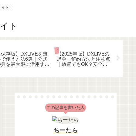
サイト
イブチャットあれこれ
ライブチャットあれこれ
ライブチャッ
【保存版】DXLIVEを無
【2025年版】DXLIVEの
DXLI
料で使う方法6選｜公式
退会・解約方法と注意点
｜安全
特典を最大限に活用する
｜放置でもOK？安全に
する？
完全ガイド
やめるための手順
この記事を書いた人
ちーたら