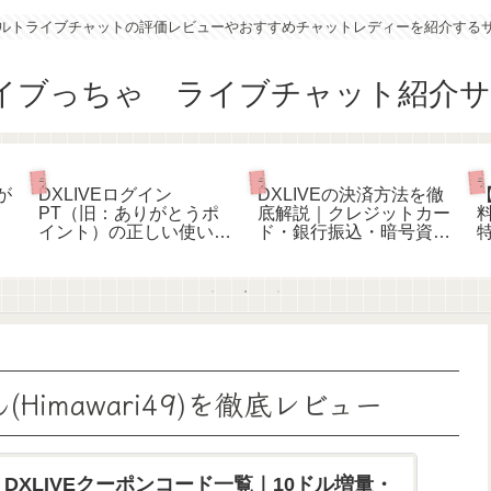
ルトライブチャットの評価レビューやおすすめチャットレディーを紹介する
ライブチャットあれこれ
ライブチャットあれこれ
ラ
が
DXLIVEログイン
DXLIVEの決済方法を徹
PT（旧：ありがとうポ
底解説｜クレジットカー
イント）の正しい使い方
ド・銀行振込・暗号資産
｜課金前に損しないため
での支払いガイド
の判断基準
【2026年最新】
Himawari49)を徹底レビュー
】DXLIVEクーポンコード一覧｜10ドル増量・