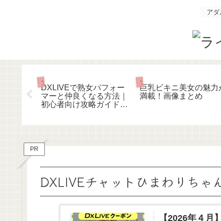
アダ
ライブチャットあれこれ
ライブチャットあれこれ
金システム
DXLIVEで熟女パフォー
巨乳ビキニ美女の魅力
ント購
マーと仲良くなる方法｜
満載！画像まとめ
みとお得
初心者向け攻略ガイド
6年最新
【2026年版】
PR
DXLIVEチャットひまわりちゃん(
【2026年４月